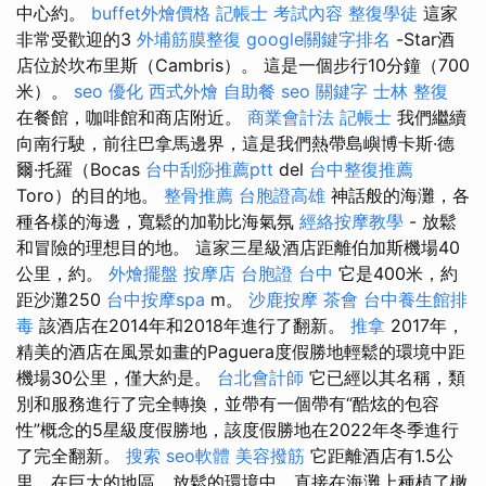
中心約。
buffet外燴價格
記帳士 考試內容
整復學徒
這家
非常受歡迎的3
外埔筋膜整復
google關鍵字排名
-Star酒
店位於坎布里斯（Cambris）。 這是一個步行10分鐘（700
米）。
seo 優化
西式外燴
自助餐
seo 關鍵字
士林 整復
在餐館，咖啡館和商店附近。
商業會計法 記帳士
我們繼續
向南行駛，前往巴拿馬邊界，這是我們熱帶島嶼博卡斯·德
爾·托羅（Bocas
台中刮痧推薦ptt
del
台中整復推薦
Toro）的目的地。
整骨推薦
台胞證高雄
神話般的海灘，各
種各樣的海邊，寬鬆的加勒比海氣氛
經絡按摩教學
- 放鬆
和冒險的理想目的地。 這家三星級酒店距離伯加斯機場40
公里，約。
外燴擺盤
按摩店
台胞證 台中
它是400米，約
距沙灘250
台中按摩spa
m。
沙鹿按摩
茶會
台中養生館排
毒
該酒店在2014年和2018年進行了翻新。
推拿
2017年，
精美的酒店在風景如畫的Paguera度假勝地輕鬆的環境中距
機場30公里，僅大約是。
台北會計師
它已經以其名稱，類
別和服務進行了完全轉換，並帶有一個帶有“酷炫的包容
性”概念的5星級度假勝地，該度假勝地在2022年冬季進行
了完全翻新。
搜索
seo軟體
美容撥筋
它距離酒店有1.5公
里，在巨大的地區，放鬆的環境中，直接在海灘上種植了橄