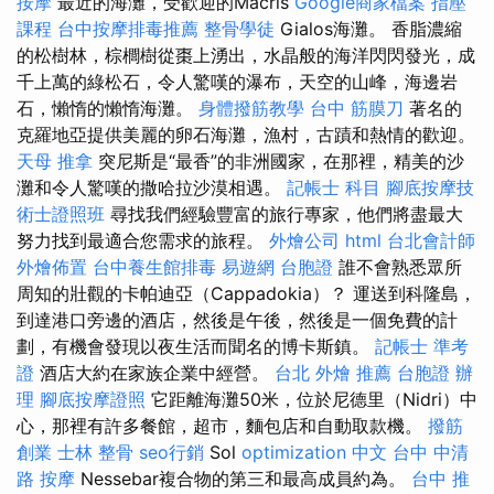
按摩
最近的海灘，受歡迎的Macris
Google商家檔案
指壓
課程
台中按摩排毒推薦
整骨學徒
Gialos海灘。 香脂濃縮
的松樹林，棕櫚樹從棗上湧出，水晶般的海洋閃閃發光，成
千上萬的綠松石，令人驚嘆的瀑布，天空的山峰，海邊岩
石，懶惰的懶惰海灘。
身體撥筋教學
台中 筋膜刀
著名的
克羅地亞提供美麗的卵石海灘，漁村，古蹟和熱情的歡迎。
天母 推拿
突尼斯是“最香”的非洲國家，在那裡，精美的沙
灘和令人驚嘆的撒哈拉沙漠相遇。
記帳士 科目
腳底按摩技
術士證照班
尋找我們經驗豐富的旅行專家，他們將盡最大
努力找到最適合您需求的旅程。
外燴公司
html
台北會計師
外燴佈置
台中養生館排毒
易遊網 台胞證
誰不會熟悉眾所
周知的壯觀的卡帕迪亞（Cappadokia）？ 運送到科隆島，
到達港口旁邊的酒店，然後是午後，然後是一個免費的計
劃，有機會發現以夜生活而聞名的博卡斯鎮。
記帳士 準考
證
酒店大約在家族企業中經營。
台北 外燴 推薦
台胞證 辦
理
腳底按摩證照
它距離海灘50米，位於尼德里（Nidri）中
心，那裡有許多餐館，超市，麵包店和自動取款機。
撥筋
創業
士林 整骨
seo行銷
Sol
optimization 中文
台中 中清
路 按摩
Nessebar複合物的第三和最高成員約為。
台中 推