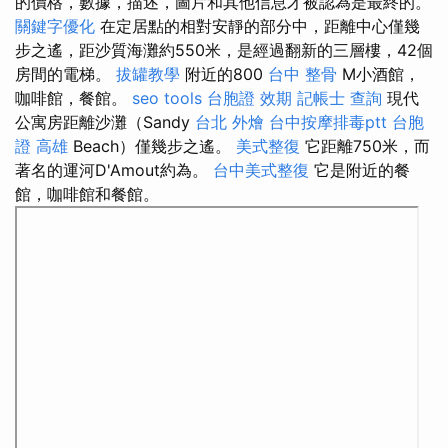
的價格，數據，描述，圖片和其他信息才被認為是最終的。
關鍵字優化
在定居點​​的相對安靜的部分中，距離中心僅幾
步之遙，距沙質海灘約550米，是經過翻新的三層樓，42個
房間的電梯。
拔罐教學
附近的800
台中 整骨
M小酒館，
咖啡館，餐館。
seo tools
台胞證 效期
記帳士 查詢
現代
公寓房距離沙灘（Sandy
台北 外燴
台中按摩排毒ptt
台胞
證 高雄
Beach）僅幾步之遙。
美式整復
它距離750米，而
著名的運河D'Amout約為。
台中美式整復
它是附近的餐
館，咖啡館和餐館。