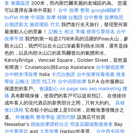
拿
泰國簽證
200米，而內斯巴爾美麗的老城區約為。 您還
可以選擇在瀑布中茶點！
台中 按摩 整骨
google關鍵字
buffet 外燴
中清路 按摩
雄獅 台胞證
台中整脊
按摩執照
台胞證新北
臉部撥筋 竹北
我們進行全天旅行，發現聖何塞
最激動人心的景象！
記帳士 稅法 準備
搜尋引擎排名
台中
按摩平價
我們的第一站是2708米高的活躍的Poas火山，參
觀火山口，我們可以在火山口深處看到熱水潟湖，通常是綠
色的，以及內部火山口的富馬爾發出的氣體和水。
KárolyBridge，Vencsel Square，Golden Street，當然還
有啤酒！ Cruisetopic與Europ Assistance
台中腳底按摩
台中輕井澤按摩
Italia
卡式台胞證
台中按摩排毒推薦
推拿
學徒
記帳士 證照 找工作
台中頭部按摩
S.P.A.合作服務以
保護您的客戶。
會議點心
on page seo
seo marketing
腰
痛
具有辭職保修，使我們的客戶可以提前預訂。 在僅接待
成年客人的現代酒店的新舊部分之間，只有大約約。
高雄
會計課程
它在較小的山腰上是500米，距離海灘僅幾步之
遙。
外燴廠商
整骨學徒
護照代辦
該酒店可欣賞
Nessebar's
經絡按摩課程台北
明道花園城整復推拿
Bay
台中喬骨盆
and
大里按摩
Harbor的美景。
台中西屯區按