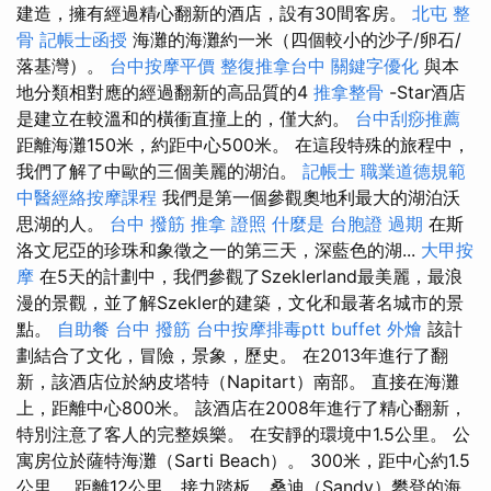
建造，擁有經過精心翻新的酒店，設有30間客房。
北屯 整
骨
記帳士函授
海灘的海灘約一米（四個較小的沙子/卵石/
落基灣）。
台中按摩平價
整復推拿台中
關鍵字優化
與本
地分類相對應的經過翻新的高品質的4
推拿整骨
-Star酒店
是建立在較溫和的橫衝直撞上的，僅大約。
台中刮痧推薦
距離海灘150米，約距中心500米。 在這段特殊的旅程中，
我們了解了中歐的三個美麗的湖泊。
記帳士 職業道德規範
中醫經絡按摩課程
我們是第一個參觀奧地利最大的湖泊沃
思湖的人。
台中 撥筋
推拿 證照
什麼是
台胞證 過期
在斯
洛文尼亞的珍珠和象徵之一的第三天，深藍色的湖...
大甲按
摩
在5天的計劃中，我們參觀了Szeklerland最美麗，最浪
漫的景觀，並了解Szekler的建築，文化和最著名城市的景
點。
自助餐
台中 撥筋
台中按摩排毒ptt
buffet 外燴
該計
劃結合了文化，冒險，景象，歷史。 在2013年進行了翻
新，該酒店位於納皮塔特（Napitart）南部。 直接在海灘
上，距離中心800米。 該酒店在2008年進行了精心翻新，
特別注意了客人的完整娛樂。 在安靜的環境中1.5公里。 公
寓房位於薩特海灘（Sarti Beach）。 300米，距中心約1.5
公里。 距離12公里，接力踏板... 桑迪（Sandy）攀登的海