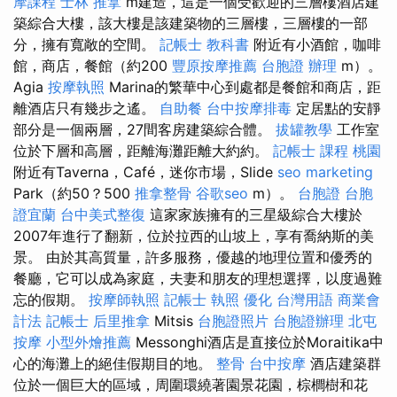
摩課程
士林 推拿
m建造，這是一個受歡迎的三層樓酒店建
築綜合大樓，該大樓是該建築物的三層樓，三層樓的一部
分，擁有寬敞的空間。
記帳士 教科書
附近有小酒館，咖啡
館，商店，餐館（約200
豐原按摩推薦
台胞證 辦理
m）。
Agia
按摩執照
Marina的繁華中心到處都是餐館和商店，距
離酒店只有幾步之遙。
自助餐
台中按摩排毒
定居點的安靜
部分是一個兩層，27間客房建築綜合體。
拔罐教學
工作室
位於下層和高層，距離海灘距離大約約。
記帳士 課程 桃園
附近有Taverna，Café，迷你市場，Slide
seo marketing
Park（約50？500
推拿整骨
谷歌seo
m）。
台胞證
台胞
證宜蘭
台中美式整復
這家家族擁有的三星級綜合大樓於
2007年進行了翻新，位於拉西的山坡上，享有喬納斯的美
景。 由於其高質量，許多服務，優越的地理位置和優秀的
餐廳，它可以成為家庭，夫妻和朋友的理想選擇，以度過難
忘的假期。
按摩師執照
記帳士 執照
優化 台灣用語
商業會
計法 記帳士
后里推拿
Mitsis
台胞證照片
台胞證辦理
北屯
按摩
小型外燴推薦
Messonghi酒店是直接位於Moraitika中
心的海灘上的絕佳假期目的地。
整骨
台中按摩
酒店建築群
位於一個巨大的區域，周圍環繞著園景花園，棕櫚樹和花