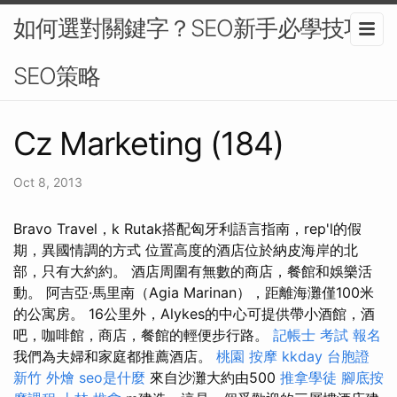
如何選對關鍵字？SEO新手必學技巧-
SEO策略
Cz Marketing (184)
Oct 8, 2013
Bravo Travel，k Rutak搭配匈牙利語言指南，rep'l的假
期，異國情調的方式 位置高度的酒店位於納皮海岸的北
部，只有大約約。 酒店周圍有無數的商店，餐館和娛樂活
動。 阿吉亞·馬里南（Agia Marinan），距離海灘僅100米
的公寓房。 16公里外，Alykes的中心可提供帶小酒館，酒
吧，咖啡館，商店，餐館的輕便步行路。
記帳士 考試 報名
我們為夫婦和家庭都推薦酒店。
桃園 按摩
kkday 台胞證
新竹 外燴
seo是什麼
來自沙灘大約由500
推拿學徒
腳底按