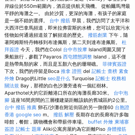
岸線位於550m範圍內，酒店提供航天飛機。 從帕爾馬灣最
平靜的海灘之一。 由於沙質，更深的海灘，有孩子的家庭
是一個不錯的選擇。
台中 撥筋
早晨，我們訪問了太平洋和
大西洋巴拿馬頻道，即米拉弗雷斯的水槽，您可以欣賞污水
怪物如何通過頻道並了解頻道的歷史。
撥筋創業
下午，隨
著阿姆斯特丹轉移到布達佩斯，第二天到達布達佩斯。
杜
拜簽證
今天，我們在Colol
台中市按摩
Island周圍又開了
乘船旅行，參觀了Payaros
西屯體態調整
Island，這不僅
是熱帶鳥類的家，而且是五顏六色的珊瑚礁。
菲律賓簽證
下次，我們的停留是Boca
推拿 證照
del
記帳士 查榜
素食
外燴
Drago的Little
seo是什么
Turquoise
記帳士 稅務相
關法規
Bay，那裡的白色沙灘旁邊有一個紅樹林。
Aparthotel大約它距離港口所在的海灘長廊30米。
台中泡
腳
這座16間房間的三層樓建築距離該鎮的舊城區約2公里。
台中 撥筋 推薦
卵石/沙灘在附近街區的另一側僅60
台胞證
香港
google seo
m。
撥筋 解壓
長期存在的長廊有許多咖
啡館，餐館，購物機會和帶薪停車場。
buffet 外燴
柬埔寨
簽證
記帳士 題庫
Aliki公寓房屋約為它距離Piso
身體撥筋