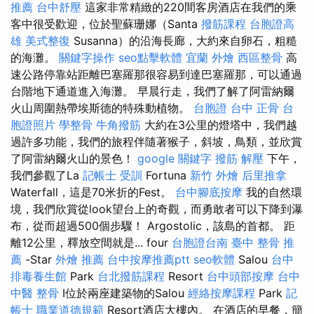
推薦
台中舒壓
這家非常精緻的220間客房酒店在我們的乘
客中很受歡迎，位於聖蘇珊娜（Santa
撥筋課程
台胞證高
雄
美式整復
Susanna）的沿海長廊，大約來自卵石，粗糙
的海灘。
關鍵字操作
seo點擊軟體
宜蘭 外燴
西區整骨
高
速公路停靠站距離巴塞羅那很容易到達巴塞羅那，可以通過
台階地下通道進入海灘。 早晨行走，我們了解了阿雷納爾
火山周圍熱帶埃斯德的特殊動植物。
台胞證 台中
正骨
台
胞證照片
學整骨
牛角撥筋
大約在3公里的燈塔中，我們越
過許多功能，我們的旅程伴隨著猴子，斜坡，鳥類，並欣賞
了阿雷納爾火山的景色！
google 關鍵字
撥筋 解壓
下午，
我們參觀了La
記帳士 受訓
Fortuna
新竹 外燴
后里推拿
Waterfall，這是70米折的Fest。
台中腳底按摩
我的自然環
境，我們欣賞從look望台上的奇觀，而勇敢者可以下降到瀑
布，從而超過500個步驟！ Argostolic，該島的首都。 距
離12公里，釋放空間就是... four
台胞證台南
臺中 整骨 推
薦
-Star
外燴 推薦
台中按摩推薦ptt
seo軟體
Salou
台中
排毒養生館
Park
台北撥筋課程
Resort
台中頭部按摩
台中
中醫 整骨
I位於兩座建築物的Salou
經絡按摩課程
Park
記
帳士 職業道德規範
Resort酒店大樓內。 在酒店的早餐，簡