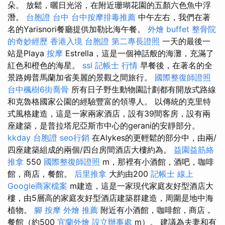
朵。 放鬆，曬日光浴，在附近珊瑚花園的五顏六色魚中浮
潛。
台胞證 台中
台中按摩排毒推薦
中午左右，我們在著
名的Yarisnori餐廳提供加勒比海午餐。
外燴 buffet
整骨院
的奇妙經歷
香港入境 台胞證
第二專長證照
一天的最後一
站是Playa
按摩
Estrella，這是一個神話般的海灘，充滿了
紅色和橙色的海星。
ssl
記帳士 行情
早餐後，在著名的全
景路姆普馬蘭加省美麗的景觀之間旅行。
國際整復師證照
台中楓樹6街喬骨
所有日子野生動物園計劃都有開放式路線
和克魯格國家公園的經驗豐富的領導人。 以傳統的克里特
式風格建造，這是一家兩家酒店，設有39間客房，設有兩
座建築，是普拉塔尼亞斯市中心的gerani的安靜部分。
kkday 台胞證
seo行銷
在Alykes的更輕鬆的部分中，由兩/
四座建築組成的兩個/四台房間酒店大樓約為。
益園益筋絡
推拿
550
國際整復師證照
m，那裡有小酒館，酒吧，咖啡
館，商店，餐館。
后里推拿
大約由200
記帳士 線上
Google商家檔案
m建造，這是一家現代家庭友好型酒店大
樓，由5層高的家庭友好型酒店建築群建造，周圍是地中海
植物。
腳 按摩
外燴 推薦
附近有小酒館，咖啡館，商店，
餐館（約500
宜蘭外燴
設立辦事處
m）。 建議為夫妻和有