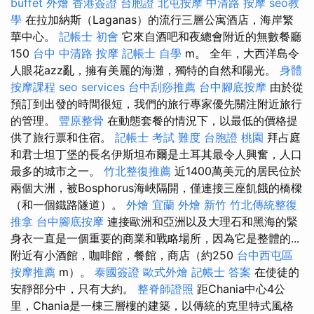
buffet 外燴
香港簽證 台胞證
北屯按摩
中清路 按摩
seo教
學
在拉加納斯（Laganas）的流行三層公寓酒店，海岸繁
華中心。
記帳士 初會
它來自酒吧和夜總會附近的無數餐廳
150
台中 中清路 按摩
記帳士 自學
m。 全年，大西洋島令
人眼花azz亂，擁有美麗的海灘，獨特的自然和陽光。
身體
按摩課程
seo services
台中刮痧推薦
台中腳底按摩
由於從
預訂到出發的時間很短，我們的旅行專家優先關注附近旅行
的管理。
豐原整骨
在動態套餐的情況下，以最低的價格提
供了旅行票和住宿。
記帳士 考試 難度
台胞證 桃園
拜占庭
和君士坦丁堡的長名伊斯坦布爾是土耳其最令人興奮，人口
最多的城市之一。
竹北整復推薦
近1400萬美元的居民位於
兩個大洲，被Bosphorus海峽隔開，僅連接三座飢餓的橋樑
（和一個鐵路隧道）。
外燴 宜蘭
外燴 新竹
竹北傳統整復
推拿
台中腳底按摩
連接歐洲和亞洲以及大理石和黑海的緊
身衣一直是一個重要的商業和戰略場所，因為它是整體的...
附近有小酒館，咖啡館，餐館，商店（約250
台中西屯區
按摩推薦
m）。
泰國簽證
歐式外燴
記帳士 答案
在使徒的
安靜部分中，只有大約。
整脊師證照
距Chania中心4公
里，Chania是一棟三層樓的建築，以傳統的克里特式風格