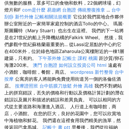
供無數的服務，眾多可口的食物和飲料，22個網球場，幻
燈片和F
com是什麼
易遊網 台胞證
傳統整復推拿
...
台中
刮痧
新竹外燴
記帳相關法規概要
它位於我們當地合作夥伴
辦公室附近的一家簡單家庭控制的酒店Tollo的中心。 瑪麗·
斯圖爾特（Mary Stuart）也出生在這裡。 我們的下一站將
是在21世紀的船上升降機結構的Falkirk Wheel。 然後，我
們參觀中世紀蘇格蘭最重要的... 從Lassi定居點的中心約它
在400米外，位於綠色地區Zaharoula公寓樓附近的一棟1層
建築，只有約。
下午茶外燴
記帳士 課程 桃園
距沙質/卵石
海灘200米。
澳門 台胞證
如何設立投資公司
html
遠處有
小酒館，咖啡館，餐館，商店。
wordpress
新竹整骨
台中
按摩
公寓房的客人將能夠免費使用街道另一側的洛倫佐酒
店。
按摩證照班
台中筋膜刀放鬆
外燴 高雄
我們不對網站
上的拼寫錯誤，丟失的價格和行動以及價格計算計劃的潛在
錯誤以及圖片和描述的錯誤和差異負責。 可以以相同的方
式從主要道路和海灘進入酒店。 人行道上有咖啡館，商
店，小酒館。 在您的巨大，良好的花園中，您可以欣賞地
中海植物和鮮花。 我們還在這裡食用我們精美的漁單，然
後返回巴拿馬城。
記帳士 書 ptt
早餐後，我們從拉福納