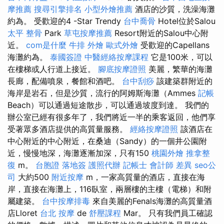
摩推薦
搜尋引擎排名
小型外燴推薦
酒店的沙質，洗澡海灘
約為。 受歡迎的4 -Star Trendy
台中喬骨
Hotel位於Salou
太平 整骨
Park
草屯按摩推薦
Resort附近的Salou中心附
近。
com是什麼
牛排 外燴
歐式外燴
受歡迎的Capellans
海灘約為。
泰國簽證
中醫經絡按摩課程
它是100米，可以
在樓梯或人行道上接近。
腳底按摩證照
美麗，繁華的海灘
長廊，配備噴泉，餐館和酒吧。
台中刮痧
該建築群附近的
海岸是岩石，但是沙質，流行的阿姆斯海灘（Ammes
記帳
Beach）可以通過短途散步，可以通過坡度到達。 我們的
辦公室已經有很多年了，我們將近一半的乘客返回，他們享
受著眾多酒店提供的高質量服務。
經絡按摩證照
該酒店在
中心附近的中心附近，在桑迪（Sandy）的一個井公園附
近，慢慢地深，海灘逐漸加深，只有150
桃園外燴
推拿整
復
m。
台胞證 落地簽
護照代辦
記帳士 會計師 差異
seo公
司
大約500
附近按摩
m，一家高質量的酒店，直接在海
岸，直接在海灘上，116臥室，兩層樓的主樓（電梯）和附
屬建築。
台中按摩排毒
來自美麗的Fenals海灘的高質量酒
店Lloret
台北 按摩
de
舒壓課程
Mar。 只有我們員工確認