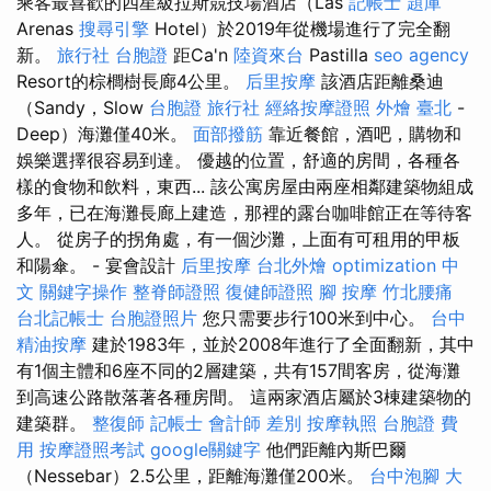
乘客最喜歡的四星級拉斯競技場酒店（Las
記帳士 題庫
Arenas
搜尋引擎
Hotel）於2019年從機場進行了完全翻
新。
旅行社 台胞證
距Ca'n
陸資來台
Pastilla
seo agency
Resort的棕櫚樹長廊4公里。
后里按摩
該酒店距離桑迪
（Sandy，Slow
台胞證 旅行社
經絡按摩證照
外燴 臺北
-
Deep）海灘僅40米。
面部撥筋
靠近餐館，酒吧，購物和
娛樂選擇很容易到達。 優越的位置，舒適的房間，各種各
樣的食物和飲料，東西... 該公寓房屋由兩座相鄰建築物組成
多年，已在海灘長廊上建造，那裡的露台咖啡館正在等待客
人。 從房子的拐角處，有一個沙灘，上面有可租用的甲板
和陽傘。 - 宴會設計
后里按摩
台北外燴
optimization 中
文
關鍵字操作
整脊師證照
復健師證照
腳 按摩
竹北腰痛
台北記帳士
台胞證照片
您只需要步行100米到中心。
台中
精油按摩
建於1983年，並於2008年進行了全面翻新，其中
有1個主體和6座不同的2層建築，共有157間客房，從海灘
到高速公路散落著各種房間。 這兩家酒店屬於3棟建築物的
建築群。
整復師
記帳士 會計師 差別
按摩執照
台胞證 費
用
按摩證照考試
google關鍵字
他們距離內斯巴爾
（Nessebar）2.5公里，距離海灘僅200米。
台中泡腳
大