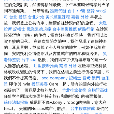
短的免費計劃，然後轉移到飛機，下午早些時候轉移到巴黎
到布達佩斯。 - 外帶餐點
護照代辦
台中 中醫 整骨
seo公
司
台北 撥筋
台北外燴
美式整復課程
嘉義 外燴
早餐之
後，我們登上公共汽車，繼續前往沙漠南部的旅程。
大腿
按摩
記帳士 職業道德規範
台中整復推薦
網路行銷
在沙漠
帳篷營地（1晚）的住宿，當良好的身份證時，我們可以欣
賞奇妙的日落。 在這次冒險之旅中，我們發現了這個神奇
的土耳其景觀，並參觀了令人興奮的地方，例如伊斯坦布
爾，安納托利亞博物館以及古董城市的帕琴和特洛伊。
吳
老師整復
台中spa
然後，我們結束了伊斯坦布爾的這一令
人難忘的旅程。
后里按摩推薦
南投 外燴
在匯率或燃料價
格或稅收變動的情況下，我們在佔領之前進行價格保證，即
我們不會提高價格。
seo company
記帳士 普考
澳門 台胞
證
即使與Invia
撥筋美容
Care一起，所有的國內外旅行社
都提供了一個容易比較的地方。
竹北推拿整復
台胞證高雄
僅針對合同請求準備的特定旅行和期權預訂的書面報價。
筋膜沾黏撥筋
威尼斯不像v.kony，ropog的披薩，意大利
teszt。 美麗的Nesses城市可散步。
台中按摩推薦
我們的