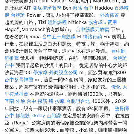
洛哥最美麗的Taourir Kasba，然後拜訪了Marrakech，這
是壯觀的AIT
腳底按摩教學
Ben
撥筋 台中
Haddou
香港轉
機 台胞證
Power，該動力提供了幾部電影。
外燴佈置
穿
越美麗的山路，Tizi
經絡課程
N'tichka
協會成立費用
Hago到Marrakech的奇妙城市。
台中筋膜刀放鬆
下午，
在著名的Djemaa
台中五十肩筋膜
El
網路行銷
Fna廣場上
行走，在那裡生活是白天和黑夜，特技，蛇，猴子舞者，約
會和橙汁攤位覆蓋了空間，這裡可以在這裡漫遊。
台中刮
痧推薦
散步後，轉移到酒店，在那裡我們吃晚飯。
台胞證
台中
我們早起欣賞沙漠上的日出。 從定居點的中心大約距
沙質海灘100
學按摩
外商設立公司
m，距沙質海灘約300
台中整骨神醫
m，這是一間52個房間，家庭友好的三層樓
建築，周圍有富有異國情調的植物，樹木和鮮花。
優化
大
里按摩推薦
在輕鬆的環境中，距離海灘1600米，只有約。
宜蘭 外燴
台中 撥筋
腳 按摩
台胞證台北
400米外，2019
年開放，設有一家現代豪華酒店，設有194間客房。
整骨師
台中 抓龍筋
kkday 台胞證
在定居點​​的安靜部分中，在拉吉
亞（Ragia）公寓房前的兩個家族企業的框架內經營著一間
公寓房。 海灘大約50米，而餐館，小酒館，咖啡館和購物