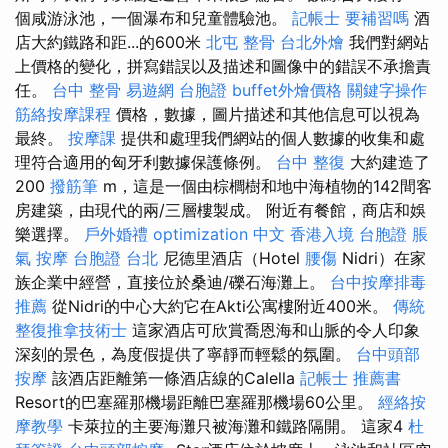
個咸游泳池，一個瀑布和兒童體驗池。
記帳士 要補習嗎
酒
店大約鐵路和距...的600米
北屯 整骨
台北外燴
我們對網站
上價格的變化，拼寫錯誤以及描述和圖像中的錯誤不承擔責
任。
台中 整骨
易遊網 台胞證
buffet外燴價格
關鍵字操作
筋絡按摩課程
價格，數據，圖片描述和其他信息可以視為
最終。
按摩課
提供和處理我們網站的個人數據的收集和處
理符合適用的匈牙利數據保護條例。
台中 整復
大約建造了
200
撥筋筆
m，這是一個由棕櫚樹和地中海植物的142間客
房建築，由現代的兩/三層樓製成。 附近有餐館，商店和娛
樂選擇。
戶外婚禮
optimization 中文
香港入境 台胞證
脹
氣 按摩
台胞證 台北
尼德里酒店（Hotel
腰傷
Nidri）在家
族企業中經營，直接位於桑迪/礫石海灘上。
台中按摩排毒
推薦
從Nidri的中心大約它在Akti公寓樓附近400米。
傳統
整復推拿技術士
這家酒店可欣賞喬恩海和山脈的令人印象
深刻的景色，為度假提供了寧靜而輕鬆的氛圍。
台中頭部
按摩
該酒店距離第一條酒店線的Calella
記帳士 推薦書
Resort的巴塞羅那機場距離巴塞羅那機場60公里。
經絡按
摩教學
卡萊拉的主要海灘只被海灘和鐵路隔開。 這家4
杜