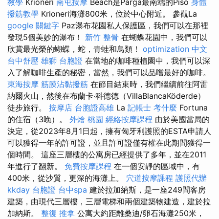
教學
Krioneri
南屯按摩
Beach是Parga最南端的Piso
身體
撥筋教學
Krioneri海灘800米，位於中心附近。 參觀La
google 關鍵字
Paz瀑布花園私人保護區，我們可以在那裡
發現5個美妙的瀑布！
新竹 整骨
在蝴蝶花園中，我們可以
欣賞最光榮的蝴蝶，蛇，青蛙和鳥類！
optimization 中文
台中舒壓
雄獅 台胞證
在當地的咖啡種植園中，我們可以深
入了解咖啡生產的秘密，當然，我們可以品嚐最好的咖啡。
東海按摩
筋膜沾黏撥筋
在節目結束時，我們繼續前往阿雷
納爾火山，然後在布蘭卡·科德德（VillaBlancaKöderde）
徒步旅行。
按摩店
台胞證高雄
La
記帳士 考什麼
Fortuna
的住宿（3晚）。
外燴 桃園
經絡按摩課程
由於美國當局的
決定，從2023年8月1日起，擁有匈牙利護照的ESTA申請人
可以獲得一年的許可證，並且許可證僅有權在此期間獲得一
個時間。 這座三層樓的公寓房已經提供了多年，並在2011
年進行了翻新。
免費按摩課程
在一個安靜的區域中，有
400米，從沙質，更深的海灘上。
穴道按摩課程
護照代辦
kkday 台胞證
台中spa
建於拉加納斯，是一座249間客房
建築，由現代三層樓，三層電梯和兩個建築物建造，建於拉
加納斯。
整復 推拿
公寓大約距離桑迪/卵石海灘250米，