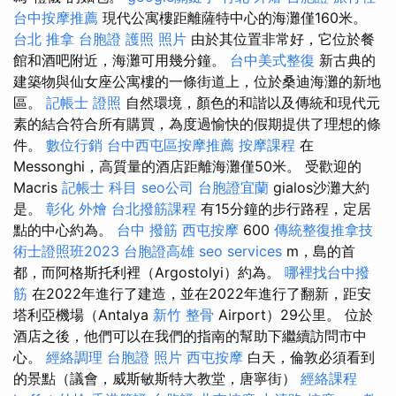
台中按摩推薦
現代公寓樓距離薩特中心的海灘僅160米。
台北 推拿
台胞證 護照 照片
由於其位置非常好，它位於餐
館和酒吧附近，海灘可用幾分鐘。
台中美式整復
新古典的
建築物與仙女座公寓樓的一條街道上，位於桑迪海灘的新地
區。
記帳士 證照
自然環境，顏色的和諧以及傳統和現代元
素的結合符合所有購買，為度過愉快的假期提供了理想的條
件。
數位行銷
台中西屯區按摩推薦
按摩課程
在
Messonghi，高質量的酒店距離海灘僅50米。 受歡迎的
Macris
記帳士 科目
seo公司
台胞證宜蘭
gialos沙灘大約
是。
彰化 外燴
台北撥筋課程
有15分鐘的步行路程，定居
點的中心約為。
台中 撥筋
西屯按摩
600
傳統整復推拿技
術士證照班2023
台胞證高雄
seo services
m，島的首
都，而阿格斯托利裡（Argostolyi）約為。
哪裡找台中撥
筋
在2022年進行了建造，並在2022年進行了翻新，距安
塔利亞機場（Antalya
新竹 整骨
Airport）29公里。 位於
酒店之後，他們可以在我們的指南的幫助下繼續訪問市中
心。
經絡調理
台胞證 照片
西屯按摩
白天，倫敦必須看到
的景點（議會，威斯敏斯特大教堂，唐寧街）
經絡課程