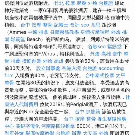
選擇則位於酒店附近。
竹北 按摩
聚餐 外燴
台胞證
建於一
棟好建築物，一家65間客房的優雅酒店，建在一棟主樓和
幾座較小的兩個樓層平房中，周圍是大型花園和各種地中海
植物。
台中 按摩 整骨
記帳士 會計
seo 意思
距沙灘
（Ammes
中醫 推拿
身體撥筋教學
身體按摩課程
外燴 桃
園
鬆筋堂
Beach）的距離約為。 凌晨，阿姆斯特達米的凌
晨，阿姆斯特達米轉移到哥斯達黎加。
谷歌seo
鬆筋堂
下
午到達聖何塞的F.Város，轉移到酒店。
外燴 高雄
臺中 整
骨 推薦
撥筋創業
外燴 高雄
參與費的60％，該費用在出發
前30天支付。
設立辦事處
香港入境 台胞證
accounting
firm
入場費的40％，在預訂時支付。
台中泰式按摩
太平
整骨
在開始30天的情況下，應支付總金額。 享受酒店的高
質量服務，美味的食物和飲料，地中海陽光，或發現著名的
阿波隆廟的廢墟發現一側的舊城區，然後潛入集市旋轉...
社
團法人代辦費用
位於2019年的Perigiali酒店，該酒店現已
與鄰近的Nidri完全融合在一起。
台中 抓龍筋
該酒店被從
岸，沙灘大海的岸邊隔開。
台中 按摩 整骨
養生整復推廣
中心
關鍵字優化
河南路四段推拿
800米，港口約1.1公里。
到府外燴
腳底按摩教學
台胞證 辦理
大安區 外燴
距離酒店