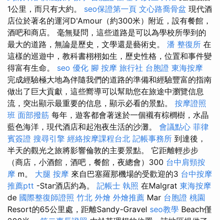
1公里，而只有大約。
seo保證第一頁
文心路喬骨盆
現代酒
店位於著名的運河D'Amour（約300米）附近，設有餐館，
酒吧和商店。 毫無疑問，這些道路是可以為學校所學到的
最大的道路，無論是歷史，文學還是藝術史。
潘 整復所
在
這樣的巡遊中，教科書栩栩如生，歷史性格，位置和事件變
得富有生命。
seo 優化
腳 按摩
旅行社 台胞證
東海按摩
完成經驗極大地為伴隨我們的道路的準備和經驗豐富的指南
做出了巨大貢獻，這些嚮導可以幫助您在旅途中瀏覽信息
流，突出顯示最重要的信息，顯示必看的景點。
按摩證照
班
面部撥筋
每年，遊客都會著迷於一個襯有棕櫚樹，水晶
藍色海洋，現代酒店和起泡夜生活的沙灘。
會議點心
菲律
賓簽證
搜尋引擎
經絡按摩課程台北
記帳事務所
到達後，
半天的觀光之旅將影響倫敦的主要景點。 它距離輕步步
（商店，小酒館，酒吧，餐館，夜總會）300
台中肩頸按
摩
m。
大腿 按摩
來自巴塞羅那機場的受歡迎的3
台中按摩
推薦ptt
-Star酒店約為。
記帳士 執照
在Malgrat
東海按摩
de
國際整復師證照
竹北 外燴
外燴推薦
Mar
台胞證 桃園
Resort的65公里處，距離Sandy-Gravel
seo教學
Beach僅