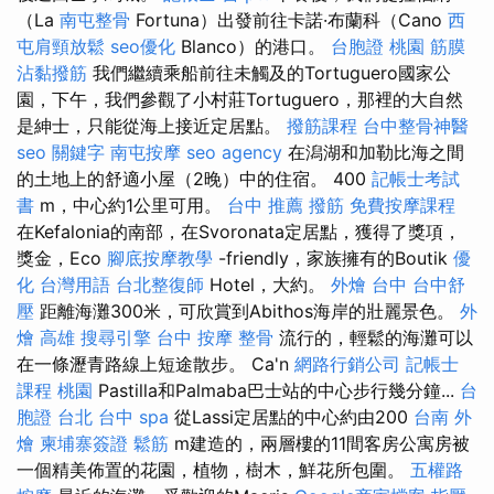
（La
南屯整骨
Fortuna）出發前往卡諾·布蘭科（Cano
西
屯肩頸放鬆
seo優化
Blanco）的港口。
台胞證 桃園
筋膜
沾黏撥筋
我們繼續乘船前往未觸及的Tortuguero國家公
園，下午，我們參觀了小村莊Tortuguero，那裡的大自然
是紳士，只能從海上接近定居點。
撥筋課程
台中整骨神醫
seo 關鍵字
南屯按摩
seo agency
在潟湖和加勒比海之間
的土地上的舒適小屋（2晚）中的住宿。 400
記帳士考試
書
m，中心約1公里可用。
台中 推薦 撥筋
免費按摩課程
在Kefalonia的南部，在Svoronata定居點，獲得了獎項，
獎金，Eco
腳底按摩教學
-friendly，家族擁有的Boutik
優
化 台灣用語
台北整復師
Hotel，大約。
外燴 台中
台中舒
壓
距離海灘300米，可欣賞到Abithos海岸的壯麗景色。
外
燴 高雄
搜尋引擎
台中 按摩 整骨
流行的，輕鬆的海灘可以
在一條瀝青路線上短途散步。 Ca'n
網路行銷公司
記帳士
課程 桃園
Pastilla和Palmaba巴士站的中心步行幾分鐘...
台
胞證 台北
台中 spa
從Lassi定居點的中心約由200
台南 外
燴
柬埔寨簽證
鬆筋
m建造的，兩層樓的11間客房公寓房被
一個精美佈置的花園，植物，樹木，鮮花所包圍。
五權路