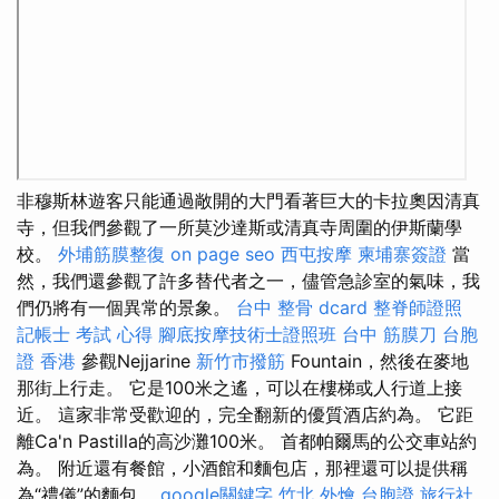
非穆斯林遊客只能通過敞開的大門看著巨大的卡拉奧因清真
寺，但我們參觀了一所莫沙達斯或清真寺周圍的伊斯蘭學
校。
外埔筋膜整復
on page seo
西屯按摩
柬埔寨簽證
當
然，我們還參觀了許多替代者之一，儘管急診室的氣味，我
們仍將有一個異常的景象。
台中 整骨 dcard
整脊師證照
記帳士 考試 心得
腳底按摩技術士證照班
台中 筋膜刀
台胞
證 香港
參觀Nejjarine
新竹市撥筋
Fountain，然後在麥地
那街上行走。 它是100米之遙，可以在樓梯或人行道上接
近。 這家非常受歡迎的，完全翻新的優質酒店約為。 它距
離Ca'n Pastilla的高沙灘100米。 首都帕爾馬的公交車站約
為。 附近還有餐館，小酒館和麵包店，那裡還可以提供稱
為“禮儀”的麵包。
google關鍵字
竹北 外燴
台胞證 旅行社