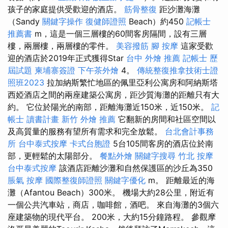
孩子的家庭提供受歡迎的酒店。
筋骨整復
距沙灘海灘
（Sandy
關鍵字操作
復健師證照
Beach）約450
記帳士
推薦書
m，這是一個三層樓的60間客房隔間，設有三層
樓，兩層樓，兩層樓的零件。
美容撥筋
腳 按摩
這家受歡
迎的酒店於2019年正式獲得Star
台中 外燴 推薦
記帳士 歷
屆試題
柬埔寨簽證
下午茶外燴
4。
傳統整復推拿技術士證
照班2023
拉加納斯繁忙地區的佩里亞利公寓房和阿納斯塔
西婭酒店之間的兩座建築公寓房，距沙質海灘的距離只有大
約。 它位於陽光的南部，距離海灘近150米，近150米。
記
帳士 讀書計畫
新竹 外燴 推薦
它翻新的房間和社區空間以
及高質量的服務有望所有需求和完全放鬆。
台北會計事務
所
台中泰式按摩
卡式台胞證
5台105間客房的酒店位於南
部，更輕鬆的太陽部分。
餐點外燴
關鍵字搜尋
竹北 按摩
台中泰式按摩
該酒店距離沙灘和自然保護區的沙丘為350
脹氣 按摩
國際整復師證照
關鍵字優化
m。 距離最近的海
灘（Afantou Beach）300米。 機場大約28公里，附近有
一個公共汽車站，商店，咖啡館，酒吧。 來自海灘的3個六
座建築物的現代平台。 200米，大約15分鐘路程。 參觀摩