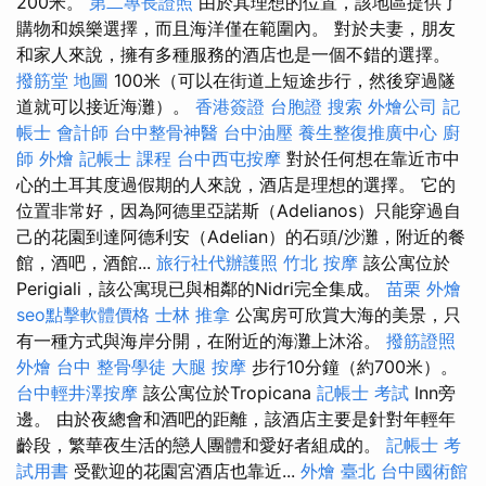
200米。
第二專長證照
由於其理想的位置，該地區提供了
購物和娛樂選擇，而且海洋僅在範圍內。 對於夫妻，朋友
和家人來說，擁有多種服務的酒店也是一個不錯的選擇。
撥筋堂 地圖
100米（可以在街道上短途步行，然後穿過隧
道就可以接近海灘）。
香港簽證 台胞證
搜索
外燴公司
記
帳士 會計師
台中整骨神醫
台中油壓
養生整復推廣中心
廚
師 外燴
記帳士 課程
台中西屯按摩
對於任何想在靠近市中
心的土耳其度過假期的人來說，酒店是理想的選擇。 它的
位置非常好，因為阿德里亞諾斯（Adelianos）只能穿過自
己的花園到達阿德利安（Adelian）的石頭/沙灘，附近的餐
館，酒吧，酒館...
旅行社代辦護照
竹北 按摩
該公寓位於
Perigiali，該公寓現已與相鄰的Nidri完全集成。
苗栗 外燴
seo點擊軟體價格
士林 推拿
公寓房可欣賞大海的美景，只​​​​
有一種方式與海岸分開，在附近的海灘上沐浴。
撥筋證照
外燴 台中
整骨學徒
大腿 按摩
步行10分鐘（約700米）。
台中輕井澤按摩
該公寓位於Tropicana
記帳士 考試
Inn旁
邊。 由於夜總會和酒吧的距離，該酒店主要是針對年輕年
齡段，繁華夜生活的戀人團體和愛好者組成的。
記帳士 考
試用書
受歡迎的花園宮酒店也靠近...
外燴 臺北
台中國術館