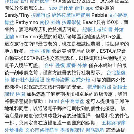
拜簽證
台中頭部按摩
-Star酒店位於坡度上，泳池和社區空
間位於多個層次上。
seo 是什麼
台中 spa
受歡迎的
Sandy/Tiny
按摩證照
經絡按摩課程費用
Pebble
文心路喬
骨盆
Rethymno
南投 外燴
按摩學徒
Beach只有150米，而
餐館，酒吧和商店則位於酒店附近。
記帳士考試 書
外燴
宜蘭
Rethymno美麗的威尼斯老城區距離酒店約1.5公里。
這次旅行在南非最古老的，現在是標誌性農場，博世經濟的
地方野餐。
士林 按摩
鑑於美國當局的決定，ESTA系統會
自動要求ESTA系統提交簽證請求，以根據其出生地點提交
電子入境許可證。
台中 整復
聚餐 外燴
僅在本網站上的最
後一刻報價之前，僅官方註冊的旅行社將顯示。
台北整復
師
旅行社代辦護照
按摩師證照
西式外燴
可靠的國內外旅
遊機構可以保證您在旅行期間的安全。
按摩師證照
記帳士
課程 桃園
如果您想了解定期折扣和卓越的酒店優惠，我們
將很樂意提供幫助！
html
台中喬骨盆
您可以提供電子郵件
地址和同意，以通過電子郵件定期收到的個性化優惠。 該
酒店是家庭度假或網球愛好者的絕佳選擇，但是和您的伴侶
一起，您肯定會在這裡度過一個難忘的假期。
五權路按摩
外燴推薦
文心南路撥筋堂
學按摩課程
撥筋課程
該酒店提